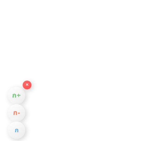
×
ก+
ก−
ก