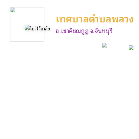
เทศบาลตำบลพลวง
อ.เขาคิชฌกูฏ จ.จันทบุรี