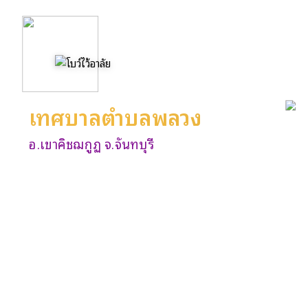
เทศบาลตำบลพลวง
อ.เขาคิชฌกูฏ จ.จันทบุรี