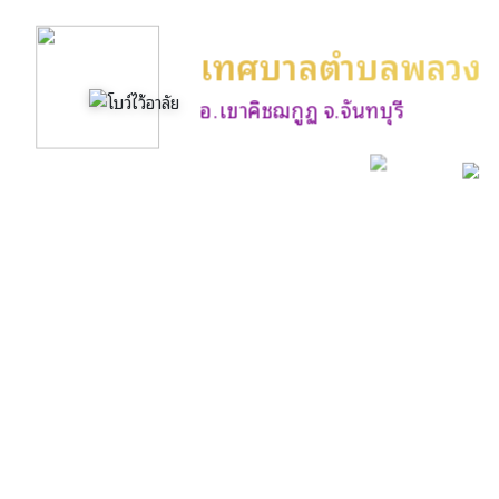
เทศบาลตำบลพลวง
อ.เขาคิชฌกูฏ จ.จันทบุรี