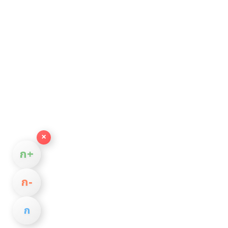
×
ก+
ก−
ก