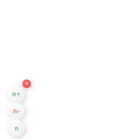
×
ก+
ก−
ก