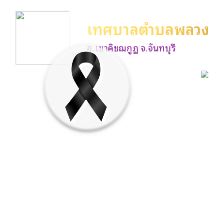
เทศบาลตำบลพลวง
อ.เขาคิชฌกูฏ จ.จันทบุรี