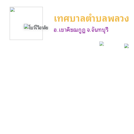
เทศบาลตำบลพลวง
อ.เขาคิชฌกูฏ จ.จันทบุรี