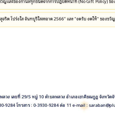
ัญและของกำนัลทุกชนิดจากการปฎิบัติหน้าที่ (No Gift Policy) ข
สุจริต โปร่งใส จันทบุรีใสสะอาด 2566" และ "งดรับ งดให้" ของขวั
วง เลขที่ 29/5 หมู่ 10 ตำบลพลวง อำเภอเขาคิชฌกูฏ จังหวัดจั
930-9284 โทรสาร : 0-3930-9284 ต่อ 11 e-mail : saraban@pl