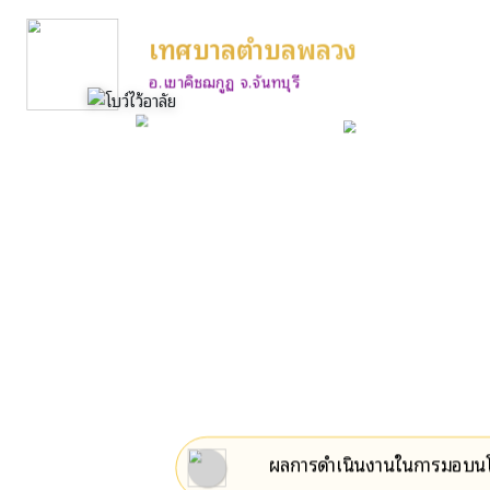
เทศบาลตำบลพลวง
อ.เขาคิชฌกูฏ จ.จันทบุรี
ผลการดำเนินงานในการมอบนโยบ