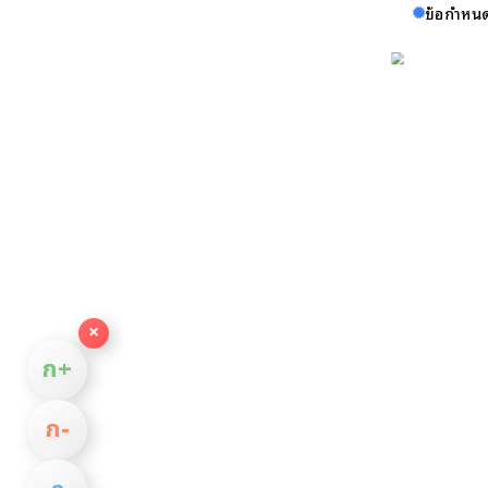
ข้อกำหนด
×
ก+
ก−